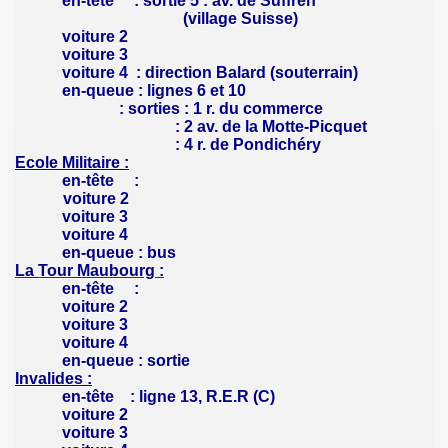
en-tête : sortie 5 : av. de Suffren
(village Suisse)
voiture 2
voiture 3
voiture 4 : direction Balard (souterrain)
en-queue : lignes 6 et 10
: sorties : 1 r. du commerce
: 2 av. de la Motte-Picquet
: 4 r. de Pondichéry
Ecole Militaire :
en-tête :
voiture 2
voiture 3
voiture 4
en-queue : bus
La Tour Maubourg
:
en-tête :
voiture 2
voiture 3
voiture 4
en-queue : sortie
Invalides :
en-tête : ligne 13, R.E.R (C)
voiture 2
voiture 3